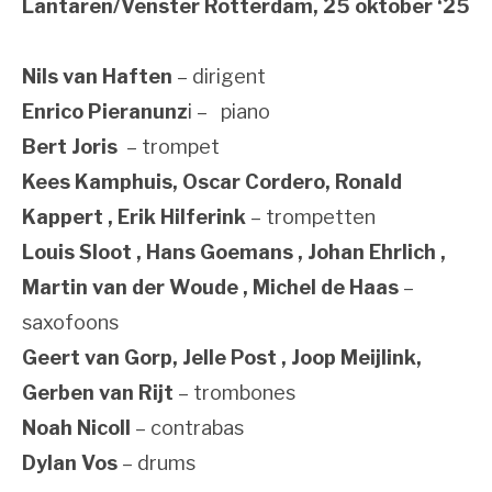
Lantaren/Venster Rotterdam, 25 oktober ‘25
Nils van Haften
– dirigent
Enrico Pieranunz
i – piano
Bert Joris
– trompet
Kees Kamphuis, Oscar Cordero, Ronald
Kappert , Erik Hilferink
– trompetten
Louis Sloot , Hans Goemans , Johan Ehrlich ,
Martin van der Woude , Michel de Haas
–
saxofoons
Geert van Gorp, Jelle Post , Joop Meijlink,
Gerben van Rijt
– trombones
Noah Nicoll
– contrabas
Dylan Vos
– drums