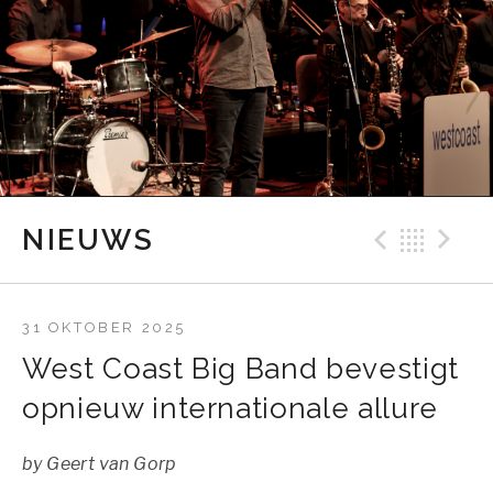
Previ
Bac
N
NIEUWS
31 OKTOBER 2025
West Coast Big Band bevestigt
opnieuw internationale allure
by
Geert van Gorp