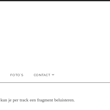
FOTO’S
CONTACT
EXPAND SUBMENU
EXPAND SUBMENU
un je per track een fragment beluisteren.