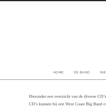
Skip to content
West Coast Big Band
HOME
DE BAND
NI
Hieronder een overzicht van de diverse CD’s
CD’s kunnen bij een West Coast Big Band c