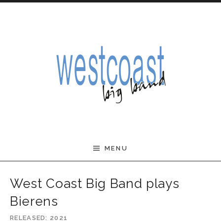
Skip to content
West Coast Big Band
MENU
West Coast Big Band plays
Bierens
RELEASED
2021