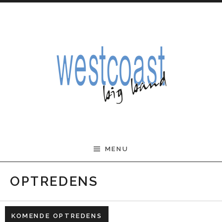
Skip to content
West Coast Big Band
MENU
OPTREDENS
KOMENDE OPTREDENS